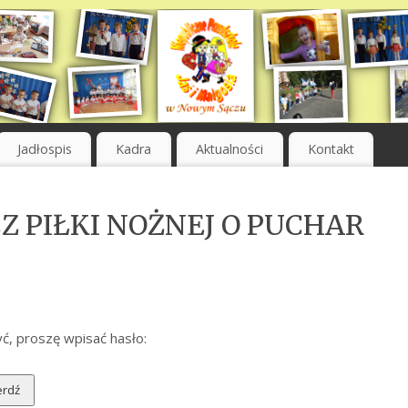
Jadłospis
Kadra
Aktualności
Kontakt
CZ PIŁKI NOŻNEJ O PUCHAR
ć, proszę wpisać hasło: