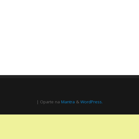
| Oparte na
Mantra
&
WordPress.