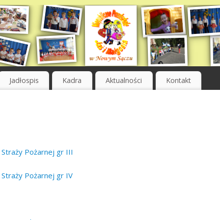
Jadłospis
Kadra
Aktualności
Kontakt
traży Pożarnej gr III
Straży Pożarnej gr IV