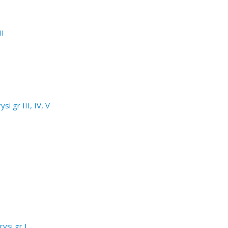
II
i gr III, IV, V
ysi gr I