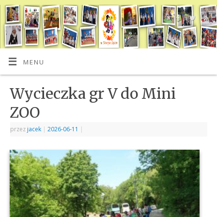
MENU
Wycieczka gr V do Mini
ZOO
przez
jacek
|
2026-06-11
|