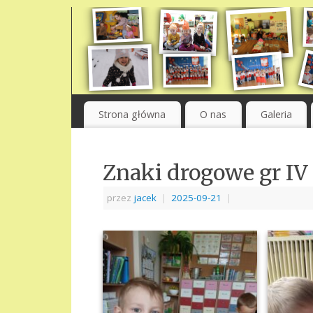
Strona główna
O nas
Galeria
Znaki drogowe gr IV
przez
jacek
|
2025-09-21
|