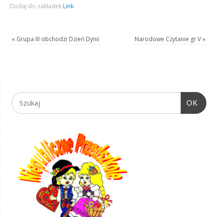
Dodaj do zakładek
Link
.
«
Grupa III obchodzi Dzień Dynii
Narodowe Czytanie gr V
»
OK