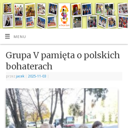
MENU
Grupa V pamięta o polskich
bohaterach
przez
jacek
|
2025-11-03
|