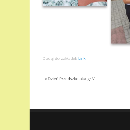
Dodaj do zakładek
Link
.
«
Dzień Przedszkolaka gr V