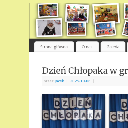
Strona główna
O nas
Galeria
Dzień Chłopaka w gr
przez
jacek
|
2025-10-06
|