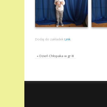
Dodaj do zakładek
Link
.
«
Dzień Chłopaka w gr III