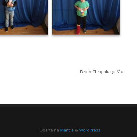
Dzień Chłopaka gr V
»
| Oparte na
Mantra
&
WordPress.