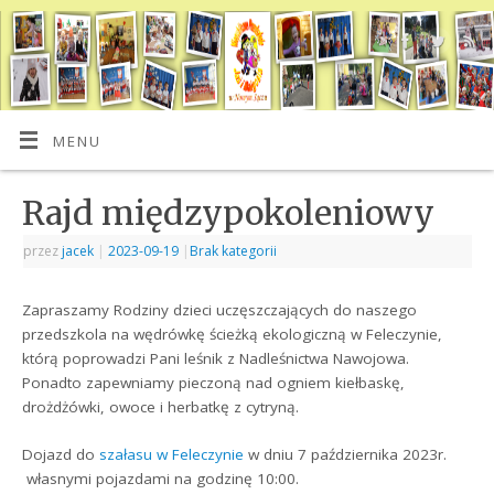
MENU
Rajd międzypokoleniowy
przez
jacek
|
2023-09-19
|
Brak kategorii
Zapraszamy Rodziny dzieci uczęszczających do naszego
przedszkola na wędrówkę ścieżką ekologiczną w Feleczynie,
którą poprowadzi Pani leśnik z Nadleśnictwa Nawojowa.
Ponadto zapewniamy pieczoną nad ogniem kiełbaskę,
drożdżówki, owoce i herbatkę z cytryną.
Dojazd do
szałasu w Feleczynie
w dniu 7 października 2023r.
własnymi pojazdami na godzinę 10:00.