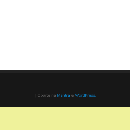
| Oparte na
Mantra
&
WordPress.