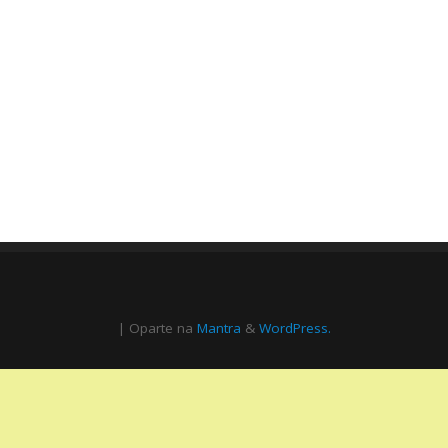
| Oparte na
Mantra
&
WordPress.