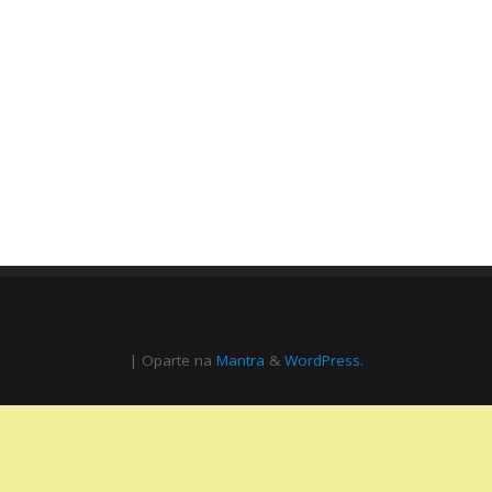
| Oparte na
Mantra
&
WordPress.