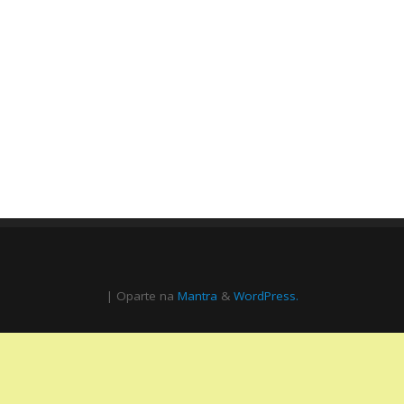
| Oparte na
Mantra
&
WordPress.