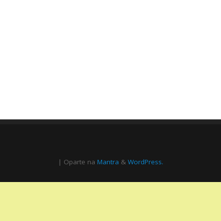
| Oparte na
Mantra
&
WordPress.