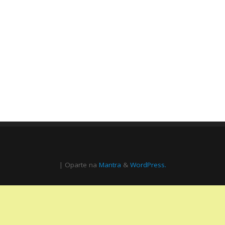
| Oparte na
Mantra
&
WordPress.